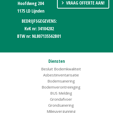
VRAAG OFFERTE AAN!
Hoofdweg 204
1175 LD Lijnden
BEDRIJFSGEGEVENS:
KvK nr: 34104282
BTW nr: NL807135562B01
Diensten
Besluit Bodemkwaliteit
Asbestinventarisatie
Bodemsanering
Bodemverontreiniging
BUS Melding
Grondafvoer
Grondsanering
Milieuvergunning